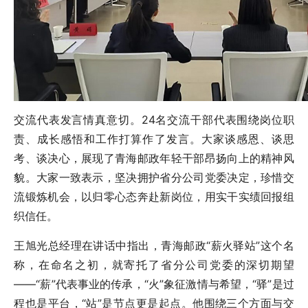
交流代表发言情真意切。24名交流干部代表围绕岗位职
责、成长感悟和工作打算作了发言。大家谈感恩、谈思
考、谈决心，展现了青海邮政年轻干部昂扬向上的精神风
貌。大家一致表示，坚决拥护省分公司党委决定，珍惜交
流锻炼机会，以归零心态奔赴新岗位，用实干实绩回报组
织信任。
王旭光总经理在讲话中指出，青海邮政“薪火驿站”这个名
称，在命名之初，就寄托了省分公司党委的深切期望
——“薪”代表事业的传承，“火”象征激情与希望，“驿”是过
程也是平台，“站”是节点更是起点。他围绕三个方面与交