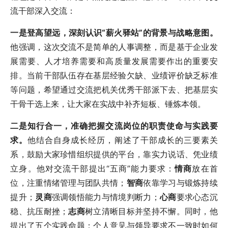
流干部深入交流：
一是登高望远，深刻认识“薪火驿站”的背景与战略意图。
他强调，这次交流不是简单的人事调整，而是基于企业发
展需要、人才培养需要和高质量发展需要作出的重要安
排。当前干部队伍存在基层经验欠缺、业绩评价缺乏标准
等问题，希望通过交流把机关优秀干部派下去、把基层实
干骨干选上来，让大家在实战中补齐短板、锤炼本领。
二是知行合一，准确把握交流岗位的职责使命与实践要
求。
他结合自身成长经历，阐述了干部成长的三要素关
系，鼓励大家珍惜组织提供的平台，靠实力说话、凭业绩
立身。他对交流干部提出“五商”能力要求：
情商
放在首
位，注重情绪管理与团队共情；
智商
依靠学习与锻炼持续
提升；
灵商
强调领悟能力与情境判断力；
心商
要求心态沉
稳、抗压耐挫；
志商
树立清晰目标并坚持不懈。同时，他
提出了五个实践命题：个人意见与领导要求不一致时如何