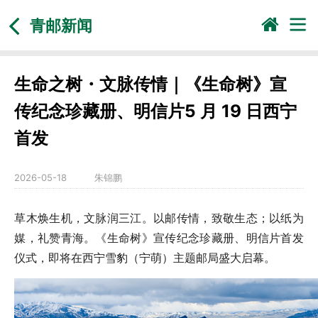
青邮新闻
生命之树・文脉传情｜《生命树》宣
传纪念珍藏册、明信片5 月 19 日西宁
首发
2026-05-18
朱锦鹏
草木焕生机，文脉润三江。以邮传情，致敬生态；以纸为
媒，礼赞青海。《生命树》宣传纪念珍藏册、明信片首发
仪式，即将在西宁雪豹（宁萌）主题邮局盛大启幕。